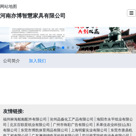
网站地图
☰
河南亦博智慧家具有限公司
公司简介
加入我们
友情链接:
福州林海船舶配件有限公司
|
沧州晶淼化工产品有限公司
|
海阳市永平纸业有限公
司
|
北京百联星纸业有限公司
|
广州市饰彩广告有限公司
|
禾果佳农业科技(山东)
有限公司
|
东莞市博凯体育用品有限公司
|
上海明窗实业有限公司
|
东莞市唐鼎机
电工程有限公司
|
广东澳德绅电器科技有限公司
|
四川壹零陆机电设备有限公司
|