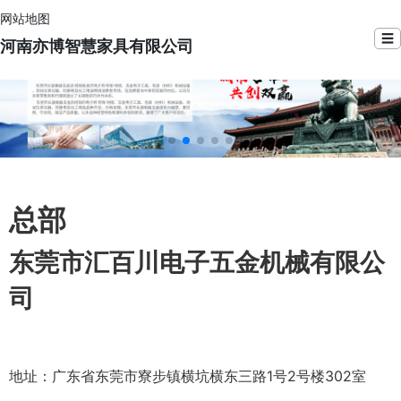
网站地图
☰
河南亦博智慧家具有限公司
总部
东莞市汇百川电子五金机械有限公
司
地址：广东省东莞市寮步镇横坑横东三路1号2号楼302室