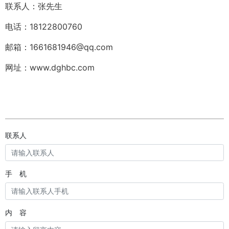
联系人：张先生
电话：18122800760
邮箱：1661681946@qq.com
网址：www.dghbc.com
联系人
手 机
内 容