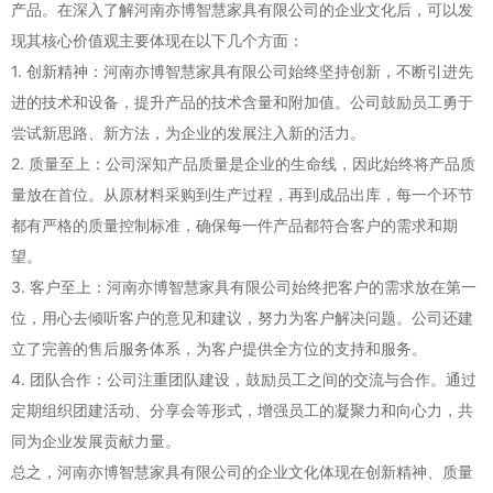
产品。在深入了解河南亦博智慧家具有限公司的企业文化后，可以发
现其核心价值观主要体现在以下几个方面：
1. 创新精神：河南亦博智慧家具有限公司始终坚持创新，不断引进先
进的技术和设备，提升产品的技术含量和附加值。公司鼓励员工勇于
尝试新思路、新方法，为企业的发展注入新的活力。
2. 质量至上：公司深知产品质量是企业的生命线，因此始终将产品质
量放在首位。从原材料采购到生产过程，再到成品出库，每一个环节
都有严格的质量控制标准，确保每一件产品都符合客户的需求和期
望。
3. 客户至上：河南亦博智慧家具有限公司始终把客户的需求放在第一
位，用心去倾听客户的意见和建议，努力为客户解决问题。公司还建
立了完善的售后服务体系，为客户提供全方位的支持和服务。
4. 团队合作：公司注重团队建设，鼓励员工之间的交流与合作。通过
定期组织团建活动、分享会等形式，增强员工的凝聚力和向心力，共
同为企业发展贡献力量。
总之，河南亦博智慧家具有限公司的企业文化体现在创新精神、质量