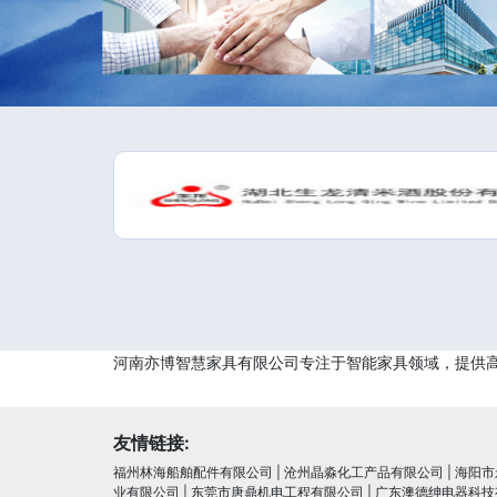
河南亦博智慧家具有限公司专注于智能家具领域，提供
友情链接:
福州林海船舶配件有限公司
|
沧州晶淼化工产品有限公司
|
海阳市
业有限公司
|
东莞市唐鼎机电工程有限公司
|
广东澳德绅电器科技