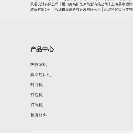
景观设计有限公司
|
厦门美高阳光新能源有限公司
|
上海昊卓塑胶
装备有限公司
|
深圳市美讯科技开发有限公司
|
河北柏亿柔商贸有
产品中心
热收缩机
真空封口机
封口机
打包机
打码机
包装材料