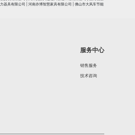
力器具有限公司
|
河南亦博智慧家具有限公司
|
佛山市大风车节能
服务中心
销售服务
技术咨询