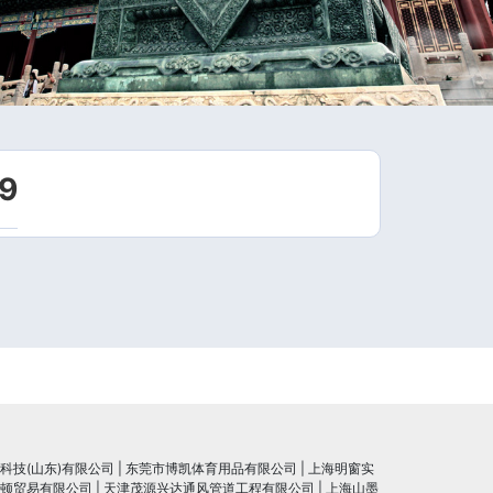
9
科技(山东)有限公司
|
东莞市博凯体育用品有限公司
|
上海明窗实
顿贸易有限公司
|
天津茂源兴达通风管道工程有限公司
|
上海山墨