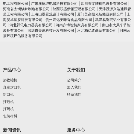
电工程有限公司
|
广东澳德绅电器科技有限公司
|
四川壹零陆机电设备有限公司
|
河南省太锅锅炉制造有限公司
|
陕西联盛伊顿贸易有限公司
|
天津茂源兴达通风管
道工程有限公司
|
上海山墨景观设计有限公司
|
厦门美高阳光新能源有限公司
|
上
海昊卓塑胶科技有限公司
|
贵州宏远美味香食品有限公司
|
武汉易则宏铝业有限公
司
|
河北祥讯电力器具有限公司
|
河南亦博智慧家具有限公司
|
佛山市大风车节能
装备有限公司
|
深圳市美讯科技开发有限公司
|
河北柏亿柔商贸有限公司
|
河南蓝
晨环境评估服务有限公司
|
产品中心
关于我们
热收缩机
公司简介
真空封口机
加入我们
封口机
联系我们
打包机
打码机
包装材料
新闻资讯
服务中心