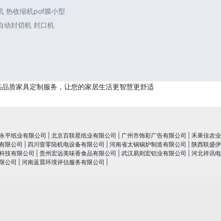
 热收缩机pof膜小型
自动封切机 封口机
高品质家具定制服务，让您的家居生活更智慧更舒适
永平纸业有限公司
|
北京百联星纸业有限公司
|
广州市饰彩广告有限公司
|
禾果佳农业
有限公司
|
四川壹零陆机电设备有限公司
|
河南省太锅锅炉制造有限公司
|
陕西联盛伊
科技有限公司
|
贵州宏远美味香食品有限公司
|
武汉易则宏铝业有限公司
|
河北祥讯电
限公司
|
河南蓝晨环境评估服务有限公司
|