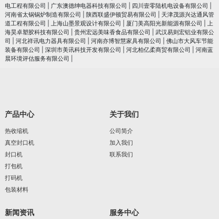
电工程有限公司
|
广东澳德绅电器科技有限公司
|
四川壹零陆机电设备有限公司
|
河南省太锅锅炉制造有限公司
|
陕西联盛伊顿贸易有限公司
|
天津茂源兴达通风管
道工程有限公司
|
上海山墨景观设计有限公司
|
厦门美高阳光新能源有限公司
|
上
海昊卓塑胶科技有限公司
|
贵州宏远美味香食品有限公司
|
武汉易则宏铝业有限公
司
|
河北祥讯电力器具有限公司
|
河南亦博智慧家具有限公司
|
佛山市大风车节能
装备有限公司
|
深圳市美讯科技开发有限公司
|
河北柏亿柔商贸有限公司
|
河南蓝
晨环境评估服务有限公司
|
产品中心
关于我们
热收缩机
公司简介
真空封口机
加入我们
封口机
联系我们
打包机
打码机
包装材料
新闻资讯
服务中心